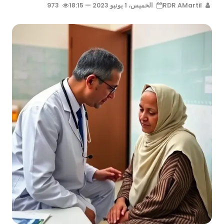
RDR AMartil
الخميس، 1 يونيو 2023 — 18:15
973