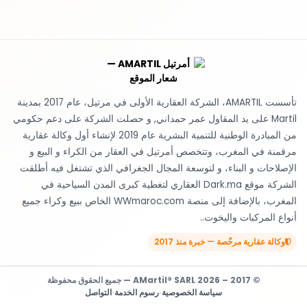
تأسست AMARTIL، الشركة العقارية الأولى في مرتيل، عام 2017 بمدينة
Martil على يد المقاول عمر حمداني, و حصلت الشركة على دعم حكومي
من المبادرة الوطنية للتنمية البشرية عام 2019 لإنشاء أول وكالة عقارية
مرقمنة في المغرب، وتتخصص أمرتيل في العقار من الكراء و البيع و
الإصلاحات و البناء، و لتوسعة المجال الجغرافي الذي تشتغل فيه أطلقت
الشركة موقع Dark.ma العقاري لتغطية كبرى المدن السياحية في
المغرب، بالإضافة إلى منصة WWmaroc.com الخاص ببيع وكراء جميع
أنواع المركبات واليخوت..
وكالة عقارية مرخّصة — خبرة منذ 2017
© 2017 – 2026 AMartil® SARL — جميع الحقوق محفوظة
سياسة الخصوصية
·
رسوم الخدمة
·
التواصل