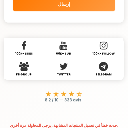
إرسال
100K+ LIKES
60K+ SUB
100K+ FOLLOW
FB GROUP
TWITTER
TELEGRAM
★★★★☆
8.2 / 10
—
333 avis
حدث خطأ في تحميل المنتجات المشابهة. يرجى المحاولة مرة أخرى.