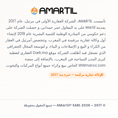
تأسست AMARTIL، الشركة العقارية الأولى في مرتيل، عام 2017
بمدينة Martil على يد المقاول عمر حمداني, و حصلت الشركة على
دعم حكومي من المبادرة الوطنية للتنمية البشرية عام 2019 لإنشاء
أول وكالة عقارية مرقمنة في المغرب، وتتخصص أمرتيل في العقار
من الكراء و البيع و الإصلاحات و البناء، و لتوسعة المجال الجغرافي
الذي تشتغل فيه أطلقت الشركة موقع Dark.ma العقاري لتغطية
كبرى المدن السياحية في المغرب، بالإضافة إلى منصة
WWmaroc.com الخاص ببيع وكراء جميع أنواع المركبات واليخوت..
وكالة عقارية مرخّصة — خبرة منذ 2017
© 2017 – 2026 AMartil® SARL — جميع الحقوق محفوظة