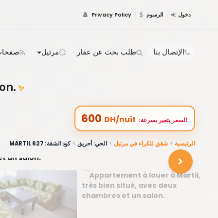
دخول
الرسوم
Privacy Policy
الإتصال بنا
طلب بحث عن عقار
مرتيل
صفحات 
on.
✨
600
DH/nuit
:السعر يتغير بسرعة
الرئيسية
شقق للكراء في مرتيل
الحي: أحريق
كود الشقة: 627 MARTIL