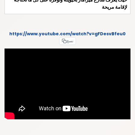
لإقامة مريحة
https://www.youtube.com/watch?v=gFDesvBfeu0
نسخ