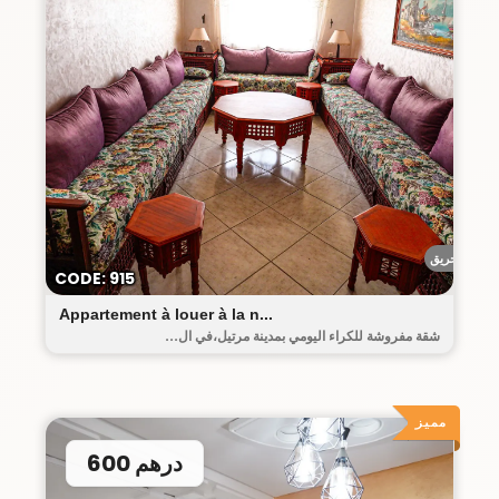
أحريق
CODE: 915
Appartement à louer à la n...
شقة مفروشة للكراء اليومي بمدينة مرتيل،في ال...
مميز
600 درهم