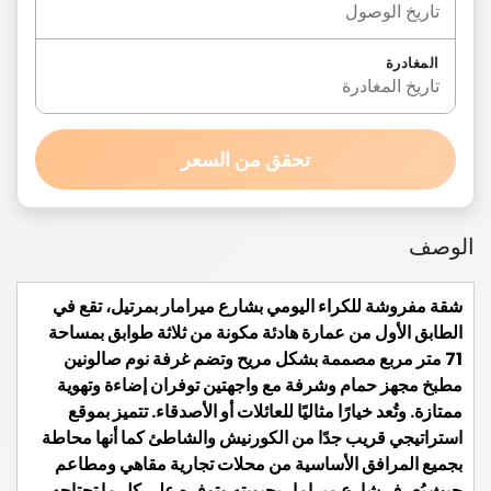
تاريخ الوصول
المغادرة
تاريخ المغادرة
تحقق من السعر
الوصف
شقة مفروشة للكراء اليومي بشارع ميرامار بمرتيل، تقع في
الطابق الأول من عمارة هادئة مكونة من ثلاثة طوابق بمساحة
71 متر مربع مصممة بشكل مريح وتضم غرفة نوم صالونين
مطبخ مجهز حمام وشرفة مع واجهتين توفران إضاءة وتهوية
ممتازة. وتُعد خيارًا مثاليًا للعائلات أو الأصدقاء. تتميز بموقع
استراتيجي قريب جدًا من الكورنيش والشاطئ كما أنها محاطة
بجميع المرافق الأساسية من محلات تجارية مقاهي ومطاعم
حيث يُعرف شارع ميرامار بحيويته وتوفره على كل ما تحتاجه