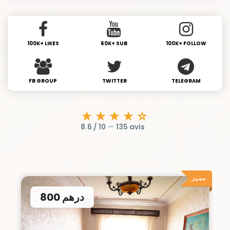
100K+ LIKES
60K+ SUB
100K+ FOLLOW
FB GROUP
TWITTER
TELEGRAM
★★★★☆
8.6 / 10
—
135 avis
مميز
800 درهم