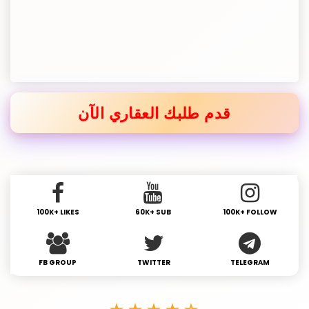
قدم طلبك العقاري الآن
100K+ LIKES
60K+ SUB
100K+ FOLLOW
FB GROUP
TWITTER
TELEGRAM