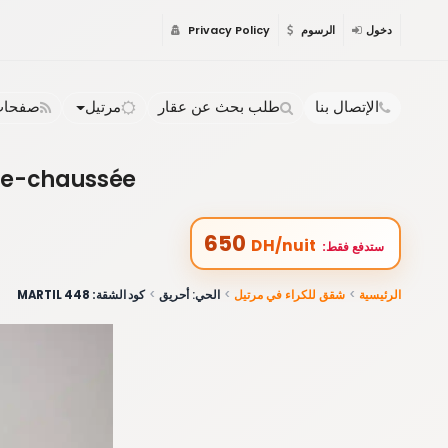
دخول
الرسوم
Privacy Policy
الإتصال بنا
طلب بحث عن عقار
مرتيل
صفحات 
-de-chaussée
650
DH/nuit
:ستدفع فقط
الرئيسية
شقق للكراء في مرتيل
الحي: أحريق
كود الشقة: 448 MARTIL