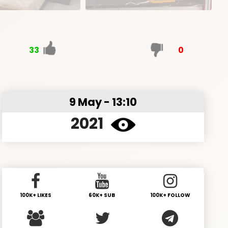
33
0
9 May - 13:10
2021
100K+ LIKES
60K+ SUB
100K+ FOLLOW