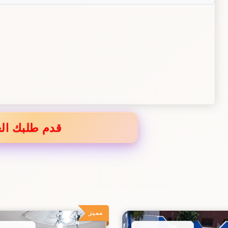
قدم طلبك الع
مميز