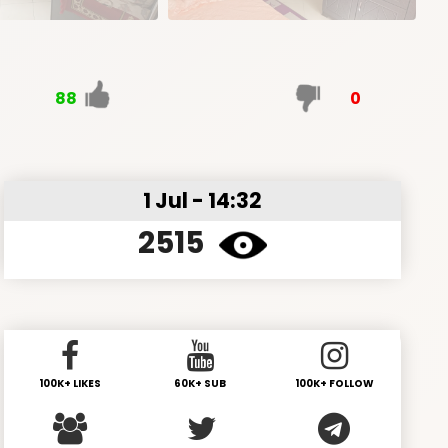
88
0
1 Jul - 14:32
2515
100K+ LIKES
60K+ SUB
100K+ FOLLOW