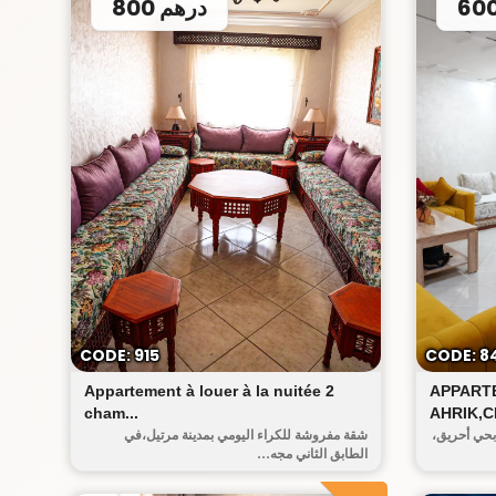
800 درهم
أحريق
CODE: 915
CODE: 8
Appartement à louer à la nuitée 2
APPART
cham...
AHRIK,C
بحي أحريق،
شقة مفروشة للكراء اليومي بمدينة مرتيل،في
الطابق الثاني مجه...