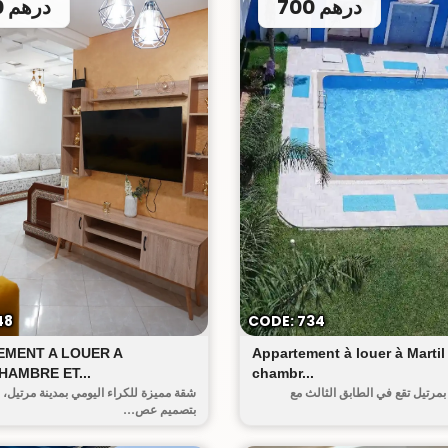
700 درهم
600 درهم
أحريق
48
CODE: 734
EMENT A LOUER A
Appartement à louer à Martil
HAMBRE ET...
chambr...
مرتيل تقع في الطابق الثالث مع
شقة مميزة للكراء اليومي بمدينة مرتيل، 
بتصميم عص...