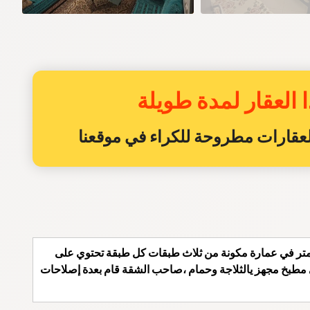
 العقار لمدة طويلة
 العقارات مطروحة للكراء في موقعنا
قة للكراء اليومي والشهري بمدينة مرتيل بالسعادة مساحتها 74متر في عمارة مكونة من ثلاث طبقات كل طبقة تحتوي على
 مطبخ مجهز يالثلاجة وحمام ،صاحب الشقة قام بعدة إصلاحات