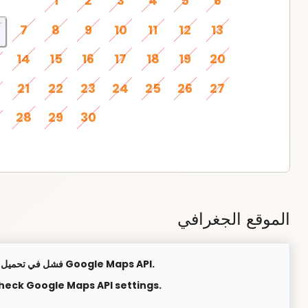
1
2
3
4
5
6
7
8
9
10
11
12
13
14
15
16
17
18
19
20
21
22
23
24
25
26
27
28
29
30
الموقع الجغرافي
فشل في تحميل الخريطة. يرجى التحقق من إعدادات Google Maps API.
check Google Maps API settings.