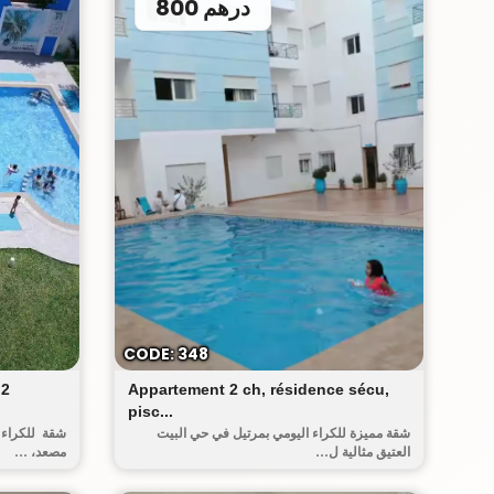
800 درهم
البيت العتيق
CODE: 348
 2
Appartement 2 ch, résidence sécu,
pisc...
شقة مميزة للكراء اليومي بمرتيل في حي البيت
شقة للكراء ب
العتيق مثالية ل...
مصعد، ...