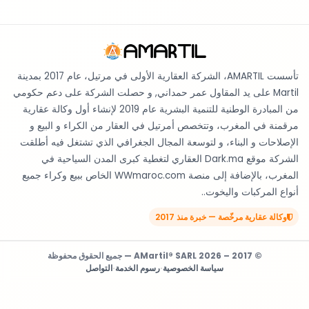
تأسست AMARTIL، الشركة العقارية الأولى في مرتيل، عام 2017 بمدينة
Martil على يد المقاول عمر حمداني, و حصلت الشركة على دعم حكومي
من المبادرة الوطنية للتنمية البشرية عام 2019 لإنشاء أول وكالة عقارية
مرقمنة في المغرب، وتتخصص أمرتيل في العقار من الكراء و البيع و
الإصلاحات و البناء، و لتوسعة المجال الجغرافي الذي تشتغل فيه أطلقت
الشركة موقع Dark.ma العقاري لتغطية كبرى المدن السياحية في
المغرب، بالإضافة إلى منصة WWmaroc.com الخاص ببيع وكراء جميع
أنواع المركبات واليخوت..
وكالة عقارية مرخّصة — خبرة منذ 2017
© 2017 – 2026 AMartil® SARL — جميع الحقوق محفوظة
سياسة الخصوصية
·
رسوم الخدمة
·
التواصل