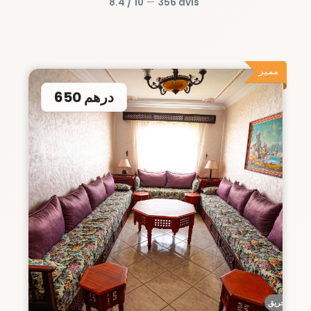
8.4 / 10
—
356 avis
مميز
650 درهم
أحريق