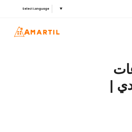
Select Language
▼
ات
ي |