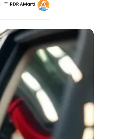
RDR AMartil
•
الإث