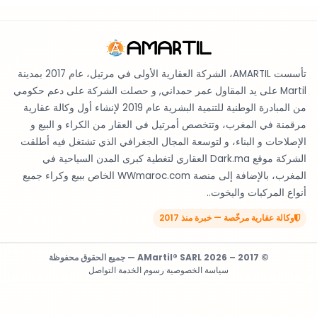
تأسست AMARTIL، الشركة العقارية الأولى في مرتيل، عام 2017 بمدينة
Martil على يد المقاول عمر حمداني, و حصلت الشركة على دعم حكومي
من المبادرة الوطنية للتنمية البشرية عام 2019 لإنشاء أول وكالة عقارية
مرقمنة في المغرب، وتتخصص أمرتيل في العقار من الكراء و البيع و
الإصلاحات و البناء، و لتوسعة المجال الجغرافي الذي تشتغل فيه أطلقت
الشركة موقع Dark.ma العقاري لتغطية كبرى المدن السياحية في
المغرب، بالإضافة إلى منصة WWmaroc.com الخاص ببيع وكراء جميع
أنواع المركبات واليخوت..
وكالة عقارية مرخّصة — خبرة منذ 2017
© 2017 – 2026 AMartil® SARL — جميع الحقوق محفوظة
سياسة الخصوصية
·
رسوم الخدمة
·
التواصل