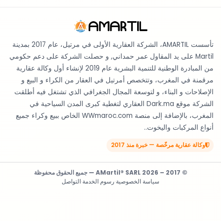
تأسست AMARTIL، الشركة العقارية الأولى في مرتيل، عام 2017 بمدينة
Martil على يد المقاول عمر حمداني, و حصلت الشركة على دعم حكومي
من المبادرة الوطنية للتنمية البشرية عام 2019 لإنشاء أول وكالة عقارية
مرقمنة في المغرب، وتتخصص أمرتيل في العقار من الكراء و البيع و
الإصلاحات و البناء، و لتوسعة المجال الجغرافي الذي تشتغل فيه أطلقت
الشركة موقع Dark.ma العقاري لتغطية كبرى المدن السياحية في
المغرب، بالإضافة إلى منصة WWmaroc.com الخاص ببيع وكراء جميع
أنواع المركبات واليخوت..
وكالة عقارية مرخّصة — خبرة منذ 2017
© 2017 – 2026 AMartil® SARL — جميع الحقوق محفوظة
سياسة الخصوصية
·
رسوم الخدمة
·
التواصل