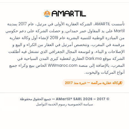
تأسست AMARTIL، الشركة العقارية الأولى في مرتيل، عام 2017 بمدينة
Martil على يد المقاول عمر حمداني, و حصلت الشركة على دعم حكومي
من المبادرة الوطنية للتنمية البشرية عام 2019 لإنشاء أول وكالة عقارية
مرقمنة في المغرب، وتتخصص أمرتيل في العقار من الكراء و البيع و
الإصلاحات و البناء، و لتوسعة المجال الجغرافي الذي تشتغل فيه أطلقت
الشركة موقع Dark.ma العقاري لتغطية كبرى المدن السياحية في
المغرب، بالإضافة إلى منصة WWmaroc.com الخاص ببيع وكراء جميع
أنواع المركبات واليخوت..
وكالة عقارية مرخّصة — خبرة منذ 2017
© 2017 – 2026 AMartil® SARL — جميع الحقوق محفوظة
سياسة الخصوصية
·
رسوم الخدمة
·
التواصل