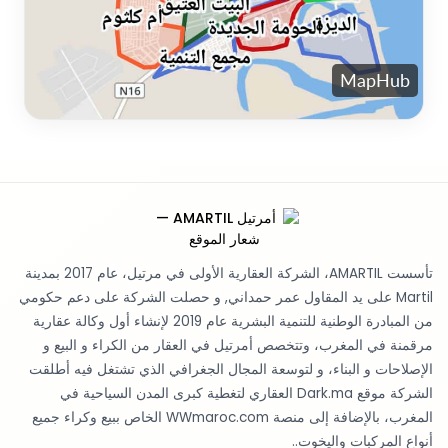
تأسست AMARTIL، الشركة العقارية الأولى في مرتيل، عام 2017 بمدينة
Martil على يد المقاول عمر حمداني, و حصلت الشركة على دعم حكومي
من المبادرة الوطنية للتنمية البشرية عام 2019 لإنشاء أول وكالة عقارية
مرقمنة في المغرب، وتتخصص أمرتيل في العقار من الكراء و البيع و
الإصلاحات و البناء، و لتوسعة المجال الجغرافي الذي تشتغل فيه أطلقت
الشركة موقع Dark.ma العقاري لتغطية كبرى المدن السياحية في
المغرب، بالإضافة إلى منصة WWmaroc.com الخاص ببيع وكراء جميع
أنواع المركبات واليخوت..