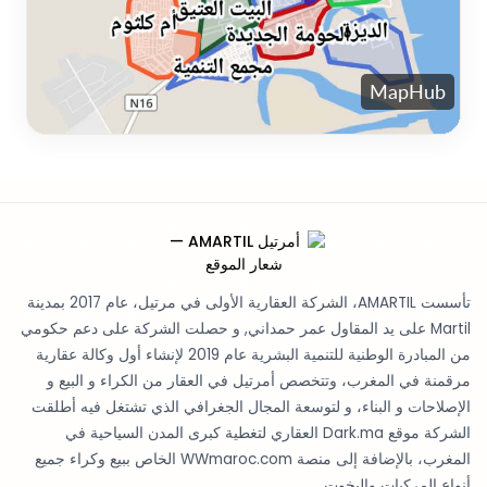
تأسست AMARTIL، الشركة العقارية الأولى في مرتيل، عام 2017 بمدينة
Martil على يد المقاول عمر حمداني, و حصلت الشركة على دعم حكومي
من المبادرة الوطنية للتنمية البشرية عام 2019 لإنشاء أول وكالة عقارية
مرقمنة في المغرب، وتتخصص أمرتيل في العقار من الكراء و البيع و
الإصلاحات و البناء، و لتوسعة المجال الجغرافي الذي تشتغل فيه أطلقت
الشركة موقع Dark.ma العقاري لتغطية كبرى المدن السياحية في
المغرب، بالإضافة إلى منصة WWmaroc.com الخاص ببيع وكراء جميع
أنواع المركبات واليخوت..