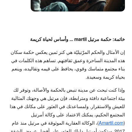
خاتمة: حكمة مرتيل martil ... وأساس لحياة كريمة
إن
الأمثال والحكم المرْتيليّة
هي كنز ثمين يعكس حكمة سكان
هذه المدينة الساحرة وعمق ثقافتهم. تساهم هذه الكلمات في
بناء مجتمع متماسك وقوي، يحافظ على قيمه وتقاليده، وينعم
بحياة كريمة وسعيدة.
وإذا كنت تبحث عن مدينة تنبض بالحكمة والأصالة، وتوفر لك
بيئة اجتماعية دافئة ومترابطة، فإن مرتيل هي وجهتك المثالية
للعيش والاستقرار. ولمساعدتك في العثور على مكانك في هذا
المجتمع الحكيم، يمكنك الاعتماد على وكالة
أمرتيل
(
Amartil.com
)، الوكالة العقارية الموثوقة في مرتيل منذ عام
2017. ستكون
أمرتيل
دليلك للعثور على أفضل عروض
الشقق