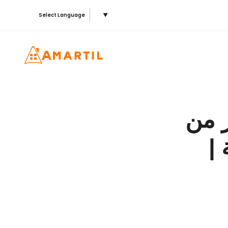
Select Language
▼
ز من
 |