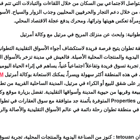
لتواصل الاجتماعي
بين السكان من خلال
اللقاءات والتبادلات
التي تتم ف
 من خلال
دعم التجار والحرفيين المحليين
و
جذب الزوار والسياح
.
الأسو
مرآة تعكس هويتها
وتراثها، و
محرك يدفع عجلة الاقتصاد المحلي
.
تطوانية: وابحث عن منزلك المريح في مرتيل مع وكالة أمرتيل
ة تطوان
يتيح فرصة فريدة
لاستكشاف أجواء الأسواق التقليدية التطواني
اليدوية والمنتجات المحلية
الأصيلة. فالعيش في مدينة
تزخر بالأسواق الت
تجربة تسوق فريدة
و
تفاعلاً اجتماعياً غنياً
، يساهم في
إثراء الحياة اليومي
في هذه المنطقة أكثر سهولة ويسراً، يمكنك الاستعانة
بوكالة أمرتيل
OM
شقق للبيع أو الكراء في مرتيل
، المدينة الساحلية القريبة من تطوان tetouan والت
يعة
و
قربها من حيوية المدينة
وأسواقها التقليدية. تفضل بزيارة
موقع وكا
ت في تطوان
 في منطقة تطوان رحلة دائمة في عالم
الأسواق التقليدية والأصالة والر
ان
tetouan
: كنوز من الصناعة اليدوية والمنتجات المحلية
، تجربة تسو