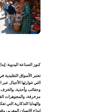
كنوز الصناعة اليدوية: إبدا
تعتبر
الأسواق التقليدية ف
التي تتوارثها
الأجيال
عبر ا
و
حقائب
و
أحذية
، و
الخزف
ا
مزخرفة، و
المجوهرات
الف
والهدايا التذكارية
التي تع
إبداع الإنسان المغربي
و
قد