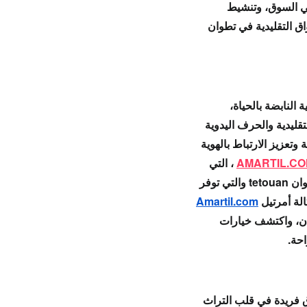
ي السوق، و
تنشيط
اق التقليدية في تطوان
ة
النابضة بالحياة،
قليدية
و
الحرف اليدوية
ة
و
تعزيز الارتباط بالهوية
AMARTIL.C
، التي
ي توفر
لة أمرتيل
Amartil.com
، واكتشف خيارات
احة
.
ق فريدة في قلب
التراث