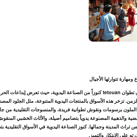
ع ومهارة تتوارثها الأجيال
ي تطوان
tetouan
كنوزاً من الصناعة اليدوية
، حيث تعرض
إبداعات الحرف
لزمن. تزخر هذه
الأسواق
بالمنتجات اليدوية
المتنوعة، مثل
الجلود
المصنو
لملون برسومات ونقوش تطوانية فريدة، و
المنسوجات
التقليدية من
جلا
ضية والذهبية المصنوعة يدوياً بتصاميم أصيلة، و
الأثاث الخشبي
المنقوش
كس
تراث المدينة
وجمالها.
كنوز الصناعة اليدوية
في
الأسواق التقليدية ب
رته على الابتكار والتميز
.