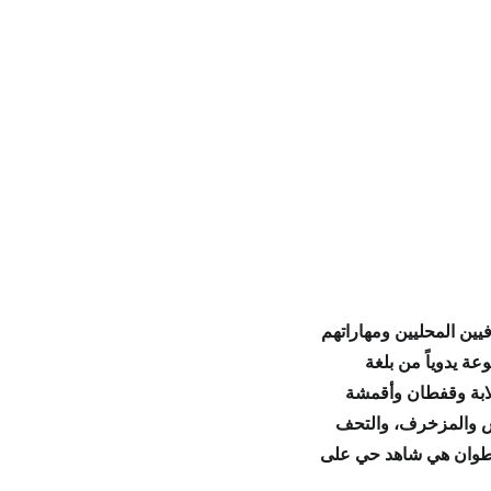
يين المحليين
و
مهاراتهم
عة يدوياً من
بلغة
بة
و
قفطان
و
أقمشة
 والمزخرف، و
التحف
تطوان
هي
شاهد حي
على