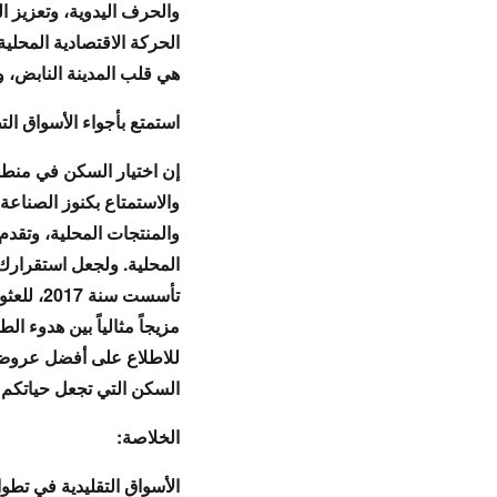
و
الحرف اليدوية
، و
تعزيز ا
الحركة الاقتصادية
المحلية
هي
قلب المدينة النابض
، و
استمتع بأجواء الأسواق ال
إن اختيار
السكن في منطق
والاستمتاع
بكنوز الصناعة 
و
المنتجات المحلية
، وتقدم
المحلية
. ولجعل استقرارك 
تأسست سنة 2017، للعثور على
مزيجاً مثالياً
بين
هدوء الطب
للاطلاع على
أفضل عروض Properties المتوفرة بأثمنة جد متوافقة مع سوق العقارا
السكن التي تجعل حياتكم
الخلاصة:
الأسواق التقليدية في تطو