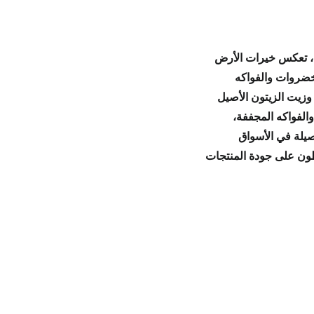
، تعكس
خيرات الأرض
خضروات والفواكه
و
زيت الزيتون
الأصيل
والفواكه المجففة
،
يلة
في
الأسواق
ظون على
جودة المنتجات