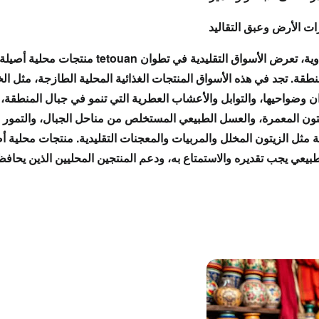
ات الأرض وعبق التقاليد
وية
، تعرض
الأسواق التقليدية في تطوان
tetouan
منتجات محلية أصيلة
منطقة. تجد في هذه
الأسواق
المنتجات الغذائية المحلية
الطازجة، مثل
ال
 وضواحيها، و
التوابل والأعشاب العطرية
التي تنمو في جبال المنطقة، 
تون
المعمرة، و
العسل الطبيعي
المستخلص من
مناحل الجبال
، و
التمور 
ة
مثل
الزيتون المخلل
و
المربيات
و
المعجنات التقليدية
.
منتجات محلية أص
طبيعي
يجب تقديره والاستمتاع به، ودعم
المنتجين المحليين
الذين يحاف