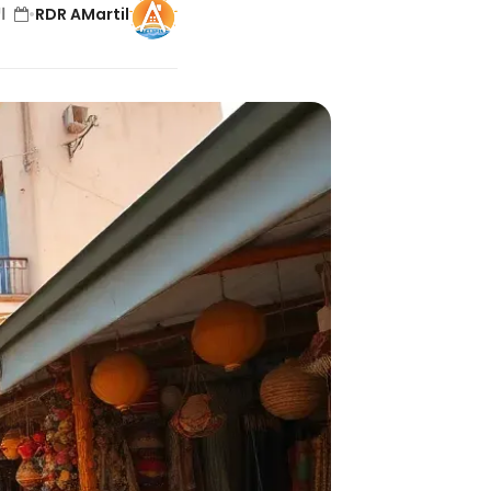
RDR AMartil
•
الأح