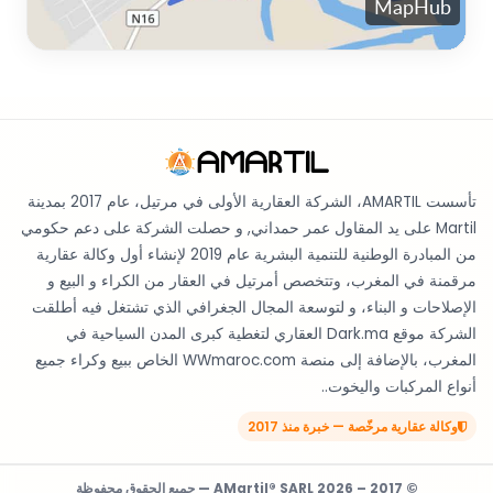
تأسست AMARTIL، الشركة العقارية الأولى في مرتيل، عام 2017 بمدينة
Martil على يد المقاول عمر حمداني, و حصلت الشركة على دعم حكومي
من المبادرة الوطنية للتنمية البشرية عام 2019 لإنشاء أول وكالة عقارية
مرقمنة في المغرب، وتتخصص أمرتيل في العقار من الكراء و البيع و
الإصلاحات و البناء، و لتوسعة المجال الجغرافي الذي تشتغل فيه أطلقت
الشركة موقع Dark.ma العقاري لتغطية كبرى المدن السياحية في
المغرب، بالإضافة إلى منصة WWmaroc.com الخاص ببيع وكراء جميع
أنواع المركبات واليخوت..
وكالة عقارية مرخّصة — خبرة منذ 2017
© 2017 – 2026 AMartil® SARL — جميع الحقوق محفوظة