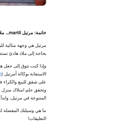
خاتمة: مرتيل martil... ملاذك الهادئ، ومنزلك المثالي للسكينة
مرتيل هي وجهة مثالية لل
بحاجة إلى ملاذ هادئ تستع
وإذا كنت تتوق إلى جعل هذا
الاستعانة بوكالة
أمرتيل
(
m
على
شقق للبيع والكراء ف
وتحقق حلم امتلاك منزل أ
المتنوعة في مرتيل، وابدأ
ما هي وسيلتك المفضلة ل
التعليقات!