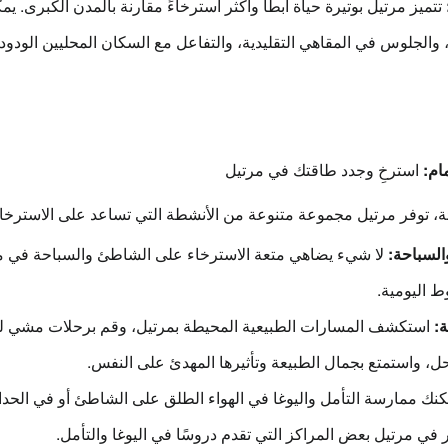
تتميز
مرتيل
بوتيرة حياة
أبطأ وأكثر استرخاءً
مقارنة بالمدن الكبرى. يمك
، والجلوس في المقاهي التقليدية، والتفاعل مع السكان المحليين الودو
ام:
استرخِ وجدد طاقتك في مرتيل
ئة، توفر
مرتيل
مجموعة متنوعة من
الأنشطة التي تساعد على الاسترخاء
السباحة:
لا شيء يضاهي متعة الاسترخاء على الشاطئ والسباحة في ميا
ط اليومية.
:
استكشف المسارات الطبيعية المحيطة بمرتيل، وقم برحلات مشي 
ل، واستمتع بجمال الطبيعة وتأثيرها المهدئ على النفس.
كنك ممارسة
التأمل واليوغا
في الهواء الطلق على الشاطئ أو في الحدائ
ر في مرتيل بعض المراكز التي تقدم دروسًا في اليوغا والتأمل.