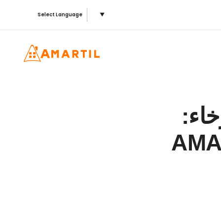
Select Language
▼
خاء: