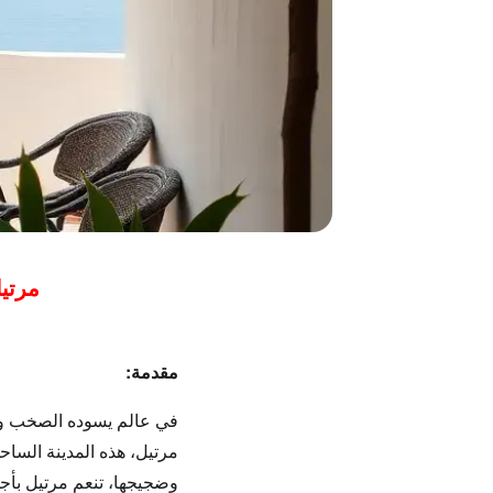
مرتيل للباحثي
مقدمة:
في عالم يسوده الصخب وال
مرتيل
، هذه المدينة السا
وضجيجها، تنعم
مرتيل
بأج