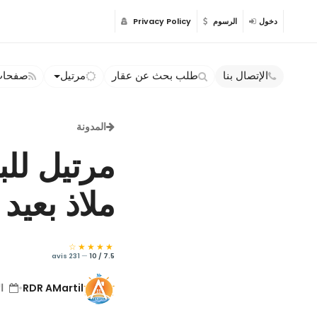
دخول
الرسوم
Privacy Policy
الإتصال بنا
طلب بحث عن عقار
مرتيل
صفحات 
المدونة
مرتيل للب
ملاذ بعيد ع
★★★★☆
231 avis
—
7.5 / 10
RDR AMartil
•
الأر