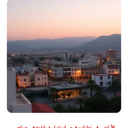
الأراضي في تطوان: فرص استثمارية واعدة في ضواحي