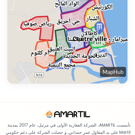
تأسست AMARTIL، الشركة العقارية الأولى في مرتيل، عام 2017 بمدينة
Martil على يد المقاول عمر حمداني, و حصلت الشركة على دعم حكومي