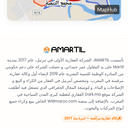
تأسست AMARTIL، الشركة العقارية الأولى في مرتيل، عام 2017 بمدينة
Martil على يد المقاول عمر حمداني, و حصلت الشركة على دعم حكومي
من المبادرة الوطنية للتنمية البشرية عام 2019 لإنشاء أول وكالة عقارية
مرقمنة في المغرب، وتتخصص أمرتيل في العقار من الكراء و البيع و
الإصلاحات و البناء، و لتوسعة المجال الجغرافي الذي تشتغل فيه أطلقت
الشركة موقع Dark.ma العقاري لتغطية كبرى المدن السياحية في
المغرب، بالإضافة إلى منصة WWmaroc.com الخاص ببيع وكراء جميع
أنواع المركبات واليخوت..
وكالة عقارية مرخّصة — خبرة منذ 2017