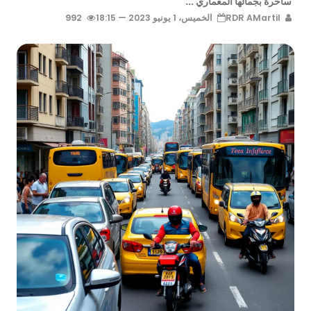
ساحرة بجمالها المعماري ...
RDR AMartil
الخميس، 1 يونيو 2023 — 18:15
992