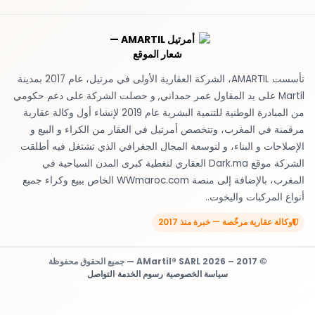
تأسست AMARTIL، الشركة العقارية الأولى في مرتيل، عام 2017 بمدينة
Martil على يد المقاول عمر حمداني, و حصلت الشركة على دعم حكومي
من المبادرة الوطنية للتنمية البشرية عام 2019 لإنشاء أول وكالة عقارية
مرقمنة في المغرب، وتتخصص أمرتيل في العقار من الكراء و البيع و
الإصلاحات و البناء، و لتوسعة المجال الجغرافي الذي تشتغل فيه أطلقت
الشركة موقع Dark.ma العقاري لتغطية كبرى المدن السياحية في
المغرب، بالإضافة إلى منصة WWmaroc.com الخاص ببيع وكراء جميع
أنواع المركبات واليخوت..
وكالة عقارية مرخّصة — خبرة منذ 2017
© 2017 – 2026 AMartil® SARL — جميع الحقوق محفوظة
سياسة الخصوصية
·
رسوم الخدمة
·
التواصل