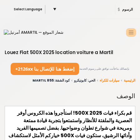
الرسوم
▼
Select Language
Louez Fiat 500X 2025 location voiture a Martil
+2126xx إضغط هنا للإتصال بنا
بإتصالك بنا فأنت توافق على رسوم الخدمة
الرئيسية
سيارات للكراء
الحي: كابونيكرو
كود الشقة: 855 MARTIL
الوصف
قم بكراء فيات 500X 2025! استأجروا هذه الكروس أوفر
العصرية والملفتة للأنظار واستمتعوا بتجربة قيادة ممتعة
ومريحة في شوارع تطوان وضواحيها. بفضل تصميمها الفريد
وأدائها الرشيق، ستكون فيات 500X خياركم الأمثل لاستكشاف