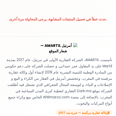
حدث خطأ في تحميل المنتجات المشابهة. يرجى المحاولة مرة أخرى.
تأسست AMARTIL، الشركة العقارية الأولى في مرتيل، عام 2017 بمدينة
Martil على يد المقاول عمر حمداني, و حصلت الشركة على دعم حكومي
من المبادرة الوطنية للتنمية البشرية عام 2019 لإنشاء أول وكالة عقارية
مرقمنة في المغرب، وتتخصص أمرتيل في العقار من الكراء و البيع و
الإصلاحات و البناء، و لتوسعة المجال الجغرافي الذي تشتغل فيه أطلقت
الشركة موقع Dark.ma العقاري لتغطية كبرى المدن السياحية في
المغرب، بالإضافة إلى منصة WWmaroc.com الخاص ببيع وكراء جميع
أنواع المركبات واليخوت..
وكالة عقارية مرخّصة — خبرة منذ 2017