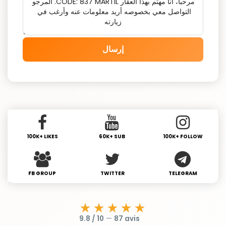
إرسال
100K+ LIKES
60K+ SUB
100K+ FOLLOW
FB GROUP
TWITTER
TELEGRAM
★★★★★
9.8 / 10
—
87 avis