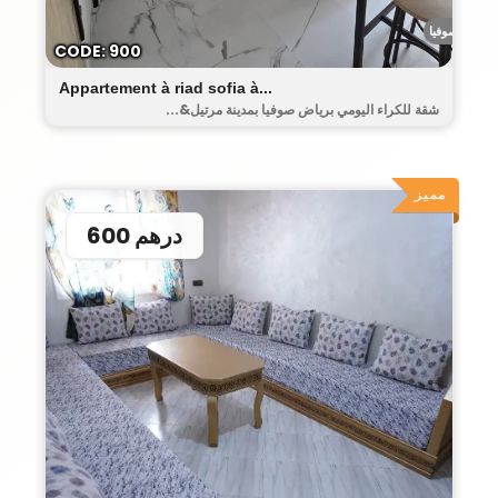
رياض صوفيا
CODE: 900
Appartement à riad sofia à...
شقة للكراء اليومي برياض صوفيا بمدينة مرتيل&...
مميز
600 درهم