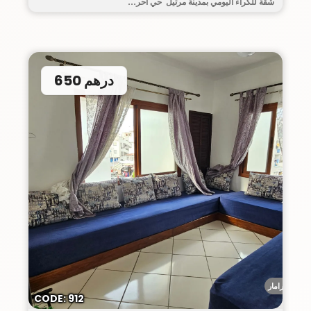
شقة للكراء اليومي بمدينة مرتيل حي أحر...
650 درهم
ميرامار
CODE: 912