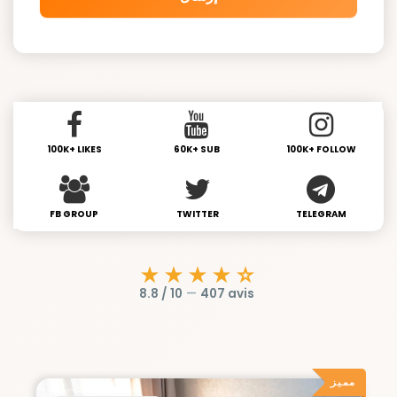
100K+ LIKES
60K+ SUB
100K+ FOLLOW
FB GROUP
TWITTER
TELEGRAM
★★★★☆
8.8 / 10
—
407 avis
مميز