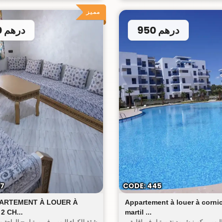
مميز
950 درهم
600 درهم
أحريق
ريا
17
CODE: 445
PARTEMENT À LOUER À
Appartement à louer à corni
2 CH...
martil ...
ليومي بكورنيش مدينة مرتيل في إقامة
شقة للكراء اليومي في مرتيل – الراحة و