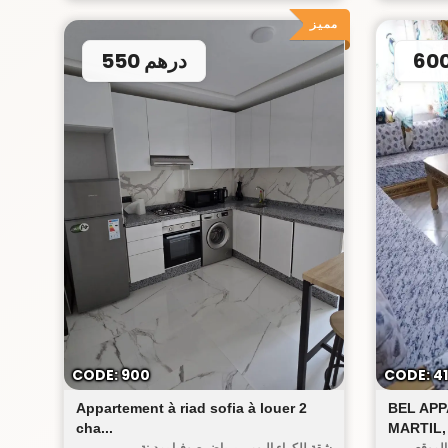
مميز
550 درهم
ض صوفيا
CODE: 900
CODE: 4
Appartement à riad sofia à louer 2
BEL AP
cha...
MARTIL, 
الموقع
شقة للكراء اليومي برياض صوفيا بمدينة