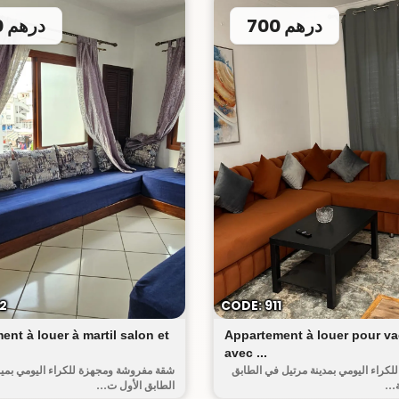
700 درهم
650 درهم
ميرامار
2
CODE: 911
ent à louer à martil salon et
Appartement à louer pour v
avec ...
كراء اليومي بمدينة مرتيل في الطابق
شقة مفروشة ومجهزة للكراء اليومي بمي
..
الطابق الأول ت...