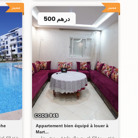
مميز
مميز
500 درهم
الكورنيش
CODE: 845
che
Appartement bien équipé à louer à
Mart...
شقة مميزة للكراء بمجمع السعادة في مدينة مرتيل
شقة للكراء ا