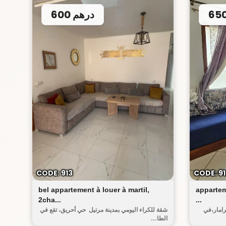
600 درهم
أحريق
CODE: 913
CODE: 91
bel appartement à louer à martil,
appartem
2cha...
...
رامار،في
شقة للكراء اليومي بمدينة مرتيل حي أحريق، تقع في
الطا...