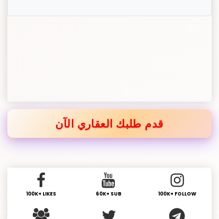
قدم طلبك العقاري الآن
100K+ LIKES
60K+ SUB
100K+ FOLLOW