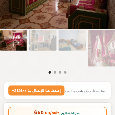
+2126xx إضغط هنا للإتصال بنا
بإتصالك بنا فأنت توافق على رسوم الخدمة
650
DH/nuit
:سعر الشقة اليوم