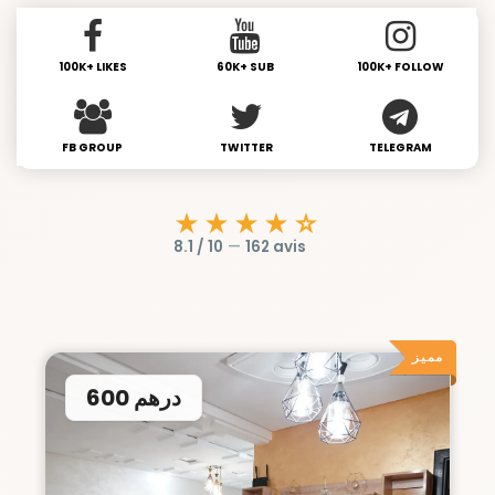
100K+ LIKES
60K+ SUB
100K+ FOLLOW
FB GROUP
TWITTER
TELEGRAM
★★★★☆
8.1 / 10
—
162 avis
مميز
600 درهم