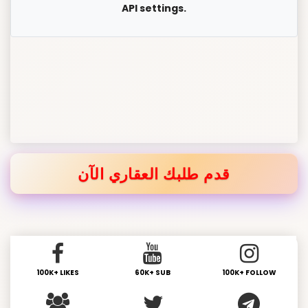
API settings.
قدم طلبك العقاري الآن
100K+ LIKES
60K+ SUB
100K+ FOLLOW