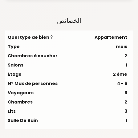
الخصائص
Quel type de bien ?
Appartement
Type
mois
Chambres à coucher
2
Salons
1
Étage
2 ème
N° Max de personnes
4 - 6
Voyageurs
6
Chambres
2
Lits
3
Salle De Bain
1