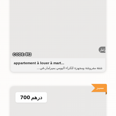
ميرامار
CODE: 912
appartement à louer à mart...
شقة مفروشة ومجهزة للكراء اليومي بميرامار،في...
مميز
700 درهم