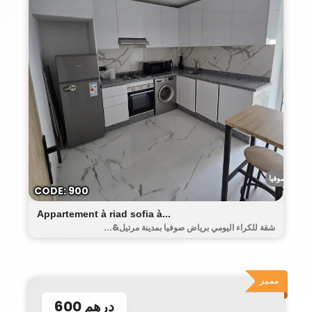
رياض صوفيا
CODE: 900
Appartement à riad sofia à...
شقة للكراء اليومي برياض صوفيا بمدينة مرتيل&...
مميز
600 درهم