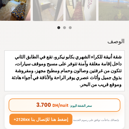
الوصف
شقة أنيقة للكراء الشهري بكابو نيكرو، تقع في الطابق الثاني
داخل إقامة مغلقة وآمنة تتوفر على مسبح وموقف سيارات،
تتكون من غرفتين وصالون وحمام ومطبخ مجهز، ومفروشة
بذوق جميل وأثاث عصري يوفر الراحة والأناقة في أجواء هادئة
وموقع قريب من البحر.
3.700
DH/nuit
:سعر الشقة اليوم
+2126xx إضغط هنا للإتصال بنا
بإتصالك بنا فأنت توافق على رسوم الخدمة