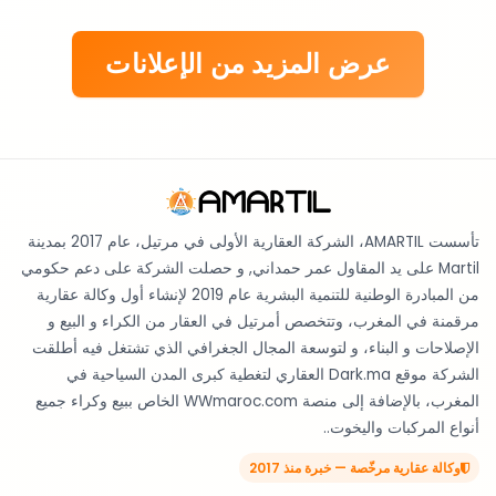
عرض المزيد من الإعلانات
تأسست AMARTIL، الشركة العقارية الأولى في مرتيل، عام 2017 بمدينة
Martil على يد المقاول عمر حمداني, و حصلت الشركة على دعم حكومي
من المبادرة الوطنية للتنمية البشرية عام 2019 لإنشاء أول وكالة عقارية
مرقمنة في المغرب، وتتخصص أمرتيل في العقار من الكراء و البيع و
الإصلاحات و البناء، و لتوسعة المجال الجغرافي الذي تشتغل فيه أطلقت
الشركة موقع Dark.ma العقاري لتغطية كبرى المدن السياحية في
المغرب، بالإضافة إلى منصة WWmaroc.com الخاص ببيع وكراء جميع
أنواع المركبات واليخوت..
وكالة عقارية مرخّصة — خبرة منذ 2017