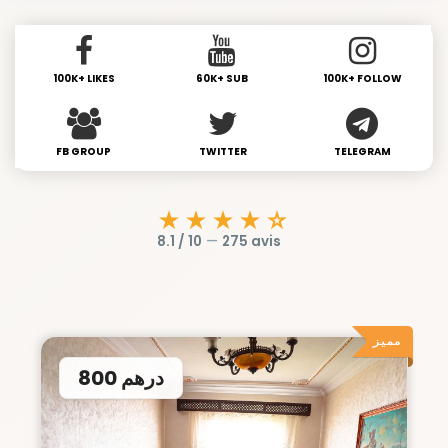
100K+ LIKES
60K+ SUB
100K+ FOLLOW
FB GROUP
TWITTER
TELEGRAM
★★★★☆
8.1 / 10
—
275 avis
مميز
800 درهم