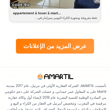
ميرامار
CODE: 912
appartement à louer à mart...
شقة مفروشة ومجهزة للكراء اليومي بميرامار،في...
عرض المزيد من الإعلانات
تأسست AMARTIL، الشركة العقارية الأولى في مرتيل، عام 2017 بمدينة
Martil على يد المقاول عمر حمداني, و حصلت الشركة على دعم حكومي
من المبادرة الوطنية للتنمية البشرية عام 2019 لإنشاء أول وكالة عقارية
مرقمنة في المغرب، وتتخصص أمرتيل في العقار من الكراء و البيع و
الإصلاحات و البناء، و لتوسعة المجال الجغرافي الذي تشتغل فيه أطلقت