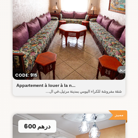
أحريق
CODE: 915
Appartement à louer à la n...
شقة مفروشة للكراء اليومي بمدينة مرتيل،في ال...
مميز
600 درهم