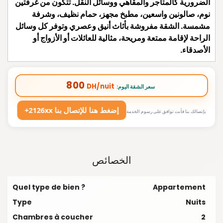
الضرورية كالمتاجر والمقاهي ووسائل النقل. تتكون من غرفتين
نوم، صالونين واسعين، مطبخ مجهز، حمام نظيف، وشرفة
مشمسة. الشقة مفروشة بأثاث أنيق وعصري وتوفر كل وسائل
الراحة لإقامة ممتعة ومريحة، مثالية للعائلات أو الأزواج أو
الأصدقاء.
800
DH/nuit
:سعر الشقة اليوم
+2126xx إضغط هنا للإتصال بنا
بإتصالك بنا فأنت توافق على رسوم الخدمة
الخصائص
Quel type de bien ?
Appartement
Type
Nuits
Chambres à coucher
2