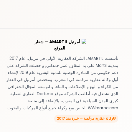
تأسست AMARTIL، الشركة العقارية الأولى في مرتيل، عام 2017
بمدينة Martil على يد المقاول عمر حمداني, و حصلت الشركة على
دعم حكومي من المبادرة الوطنية للتنمية البشرية عام 2019 لإنشاء
أول وكالة عقارية مرقمنة في المغرب، وتتخصص أمرتيل في العقار
من الكراء و البيع و الإصلاحات و البناء، و لتوسعة المجال الجغرافي
الذي تشتغل فيه أطلقت الشركة موقع Dark.ma العقاري لتغطية
كبرى المدن السياحية في المغرب، بالإضافة إلى منصة
WWmaroc.com الخاص ببيع وكراء جميع أنواع المركبات واليخوت..
وكالة عقارية مرخّصة — خبرة منذ 2017