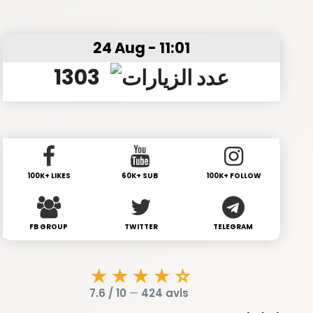
24 Aug - 11:01
1303
100K+ LIKES
60K+ SUB
100K+ FOLLOW
FB GROUP
TWITTER
TELEGRAM
★★★★☆
7.6 / 10
—
424 avis