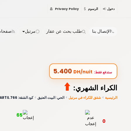
دخول
الرسوم
Privacy Policy
الإتصال بنا
طلب بحث عن عقار
مرتيل
صفحات 
5.400
DH/nuit
:ستدفع فقط
⬆️
:الكراء الشهري
الرئيسية
شقق للكراء في مرتيل
الحي: البيت العتيق
كود الشقة: 766 MARTIL
65
0