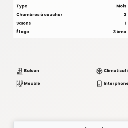
Type
Mois
Chambres à coucher
3
Salons
1
Étage
3 ème
Balcon
Climatisat
Meublé
Interphon