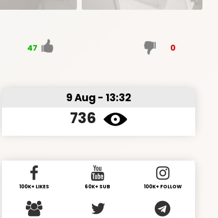
47
0
9 Aug - 13:32
736
100K+ LIKES
60K+ SUB
100K+ FOLLOW