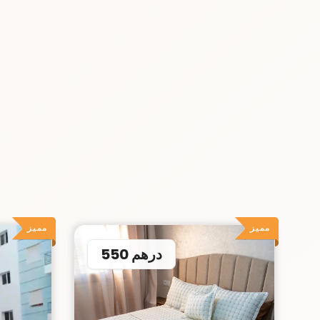
مميز
مميز
550 درهم