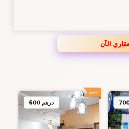
قاري الآن
مميز
600 درهم