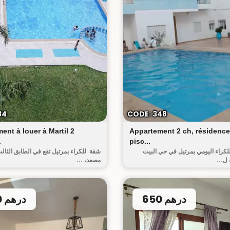
البيت العتيق
34
CODE: 348
ent à louer à Martil 2
Appartement 2 ch, résidence
.
pisc...
لكراء اليومي بمرتيل في حي البيت
شقة للكراء بمرتيل تقع في الطابق الثال
 ل...
مصعد، ...
650 درهم
600 درهم