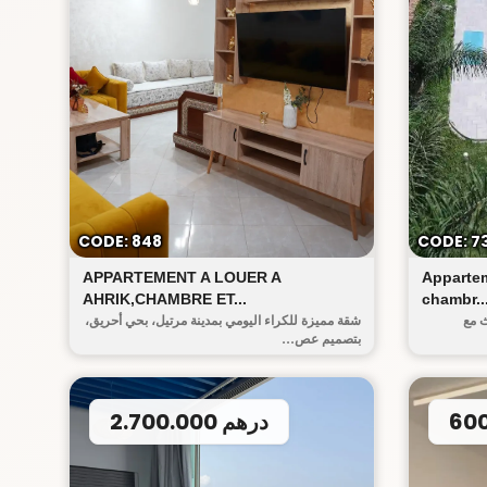
أحريق
CODE: 848
CODE: 7
APPARTEMENT A LOUER A
Appartem
AHRIK,CHAMBRE ET...
chambr..
ث مع
شقة مميزة للكراء اليومي بمدينة مرتيل، بحي أحريق،
بتصميم عص...
2.700.000 درهم