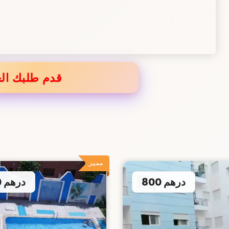
قدم طلبك الع
مميز
800 درهم
700 درهم