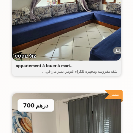
ميرامار
CODE: 912
appartement à louer à mart...
شقة مفروشة ومجهزة للكراء اليومي بميرامار،في...
مميز
700 درهم