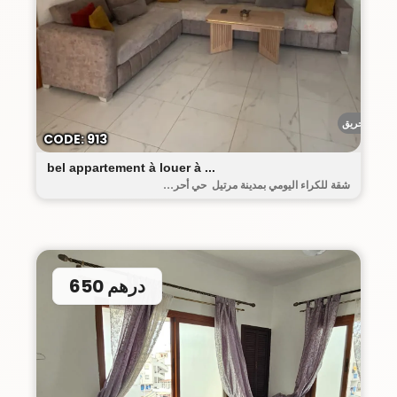
أحريق
CODE: 913
bel appartement à louer à ...
شقة للكراء اليومي بمدينة مرتيل حي أحر...
650 درهم