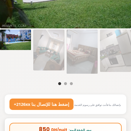
+2126xx إضغط هنا للإتصال بنا
بإتصالك بنا فأنت توافق على رسوم الخدمة
850
DH/nuit
:سعر الشقة اليوم