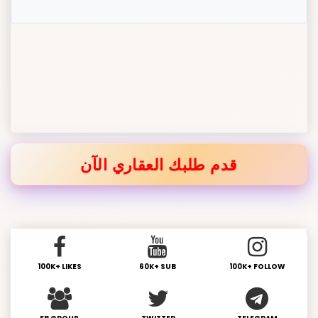
قدم طلبك العقاري الآن
100K+ LIKES
60K+ SUB
100K+ FOLLOW