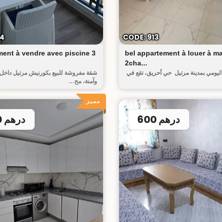
الكورنيش
ريا
14
CODE: 913
ent à vendre avec piscine 3
bel appartement à louer à mar
2cha...
ليومي بمدينة مرتيل حي أحريق، تقع في
شقة مفروشة للبيع بكورنيش مرتيل داخل 
وآمنة، مح...
مميز
600 درهم
550 درهم