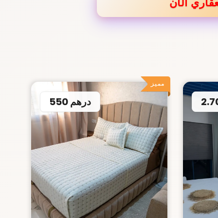
قاري الآن
مميز
550 درهم