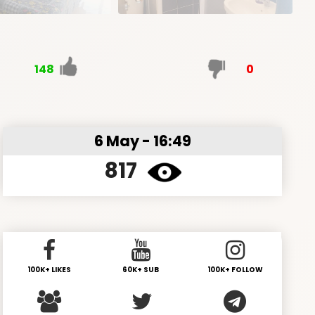
148
0
6 May - 16:49
817
100K+ LIKES
60K+ SUB
100K+ FOLLOW