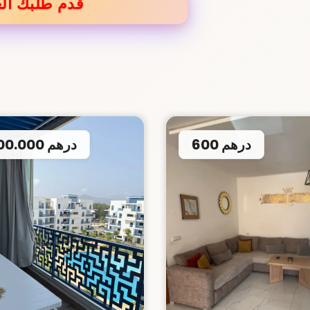
قدم طلبك الع
600 درهم
2.700.000 درهم