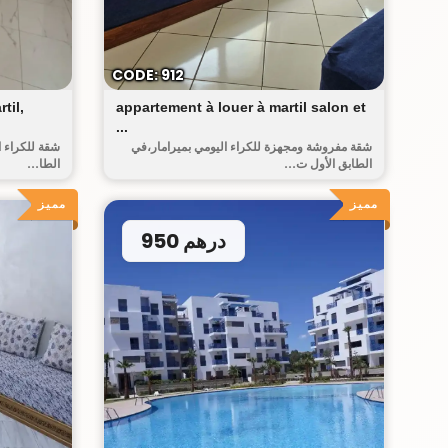
أحريق
CODE: 912
til,
appartement à louer à martil salon et
...
شقة مفروشة ومجهزة للكراء اليومي بميرامار،في
شقة للكراء ا
الطابق الأول ت...
الطا...
مميز
مميز
950 درهم