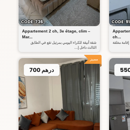
ض صوفيا
CODE: 736
CODE: 9
Appartement 2 ch, 3e étage, clim –
Appartem
Mar...
ch...
إقامة مغلقة
شقة أنيقة للكراء اليومي بمرتيل تقع في الطابق
الثالث داخل إ...
مميز
700 درهم