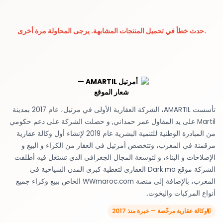
حدث خطأ في تحميل المنتجات المشابهة. يرجى المحاولة مرة أخرى.
تأسست AMARTIL، الشركة العقارية الأولى في مرتيل، عام 2017 بمدينة
Martil على يد المقاول عمر حمداني, و حصلت الشركة على دعم حكومي
من المبادرة الوطنية للتنمية البشرية عام 2019 لإنشاء أول وكالة عقارية
مرقمنة في المغرب، وتتخصص أمرتيل في العقار من الكراء و البيع و
الإصلاحات و البناء، و لتوسعة المجال الجغرافي الذي تشتغل فيه أطلقت
الشركة موقع Dark.ma العقاري لتغطية كبرى المدن السياحية في
المغرب، بالإضافة إلى منصة WWmaroc.com الخاص ببيع وكراء جميع
أنواع المركبات واليخوت..
وكالة عقارية مرخّصة — خبرة منذ 2017