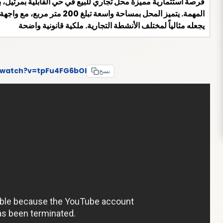
فرصة استثمارية مميزة محل تجاري للبيع في حي القابلية بمرتيل،
المهمة. يتميز المحل بمساحة واس
يجعله مثالياً لمختلف الأنشطة التجارية. ملكية قانونية واضحة
/watch?v=tpFu4FG6bOI
نسخ