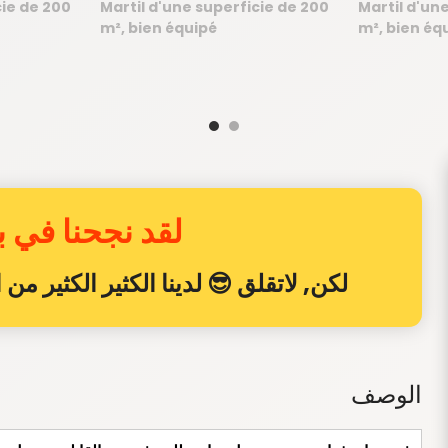
لقد نجحنا في بي
لكن, لاتقلق 😎 لدينا الكثير الكثير م
الوصف