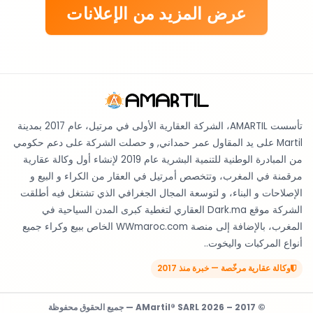
عرض المزيد من الإعلانات
تأسست AMARTIL، الشركة العقارية الأولى في مرتيل، عام 2017 بمدينة
Martil على يد المقاول عمر حمداني, و حصلت الشركة على دعم حكومي
من المبادرة الوطنية للتنمية البشرية عام 2019 لإنشاء أول وكالة عقارية
مرقمنة في المغرب، وتتخصص أمرتيل في العقار من الكراء و البيع و
الإصلاحات و البناء، و لتوسعة المجال الجغرافي الذي تشتغل فيه أطلقت
الشركة موقع Dark.ma العقاري لتغطية كبرى المدن السياحية في
المغرب، بالإضافة إلى منصة WWmaroc.com الخاص ببيع وكراء جميع
أنواع المركبات واليخوت..
وكالة عقارية مرخّصة — خبرة منذ 2017
© 2017 – 2026 AMartil® SARL — جميع الحقوق محفوظة