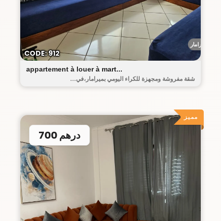
ميرامار
CODE: 912
appartement à louer à mart...
شقة مفروشة ومجهزة للكراء اليومي بميرامار،في...
مميز
700 درهم