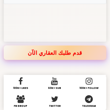
قدم طلبك العقاري الآن
100K+ LIKES
60K+ SUB
100K+ FOLLOW
FB GROUP
TWITTER
TELEGRAM