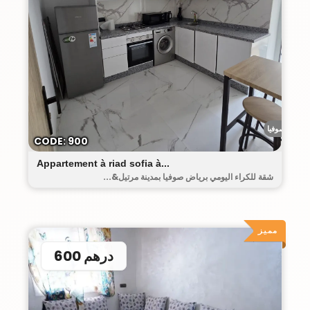
رياض صوفيا
CODE: 900
Appartement à riad sofia à...
شقة للكراء اليومي برياض صوفيا بمدينة مرتيل&...
مميز
600 درهم