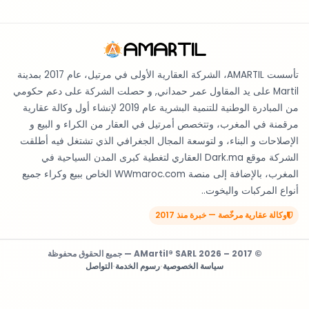
تأسست AMARTIL، الشركة العقارية الأولى في مرتيل، عام 2017 بمدينة
Martil على يد المقاول عمر حمداني, و حصلت الشركة على دعم حكومي
من المبادرة الوطنية للتنمية البشرية عام 2019 لإنشاء أول وكالة عقارية
مرقمنة في المغرب، وتتخصص أمرتيل في العقار من الكراء و البيع و
الإصلاحات و البناء، و لتوسعة المجال الجغرافي الذي تشتغل فيه أطلقت
الشركة موقع Dark.ma العقاري لتغطية كبرى المدن السياحية في
المغرب، بالإضافة إلى منصة WWmaroc.com الخاص ببيع وكراء جميع
أنواع المركبات واليخوت..
وكالة عقارية مرخّصة — خبرة منذ 2017
© 2017 – 2026 AMartil® SARL — جميع الحقوق محفوظة
سياسة الخصوصية
·
رسوم الخدمة
·
التواصل