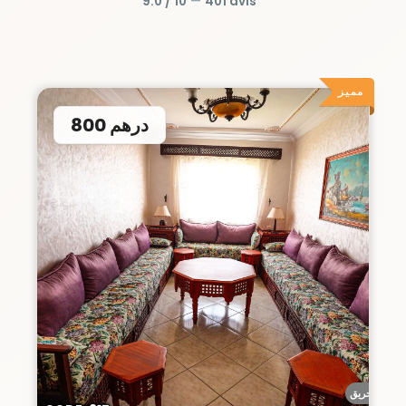
9.0 / 10
—
401 avis
مميز
800 درهم
أحريق