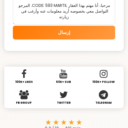
إرسال
100K+ LIKES
60K+ SUB
100K+ FOLLOW
FB GROUP
TWITTER
TELEGRAM
★★★★★