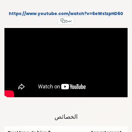
https://www.youtube.com/watch?v=6eWs1zpHD60
نسخ
الخصائص