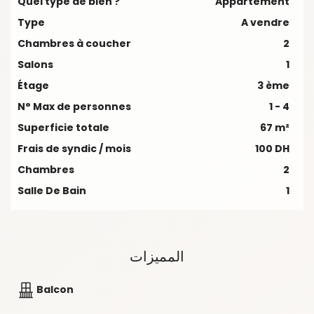
Quel type de bien ?
Appartement
Type
A vendre
Chambres à coucher
2
Salons
1
Étage
3 ème
N° Max de personnes
1 - 4
Superficie totale
67 m²
Frais de syndic / mois
100 DH
Chambres
2
Salle De Bain
1
المميزات
Balcon