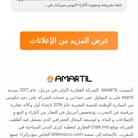
شقة مفروشة ومجهزة للكراء اليومي بميرامار،في...
عرض المزيد من الإعلانات
تأسست AMARTIL، الشركة العقارية الأولى في مرتيل، عام 2017 بمدينة
Martil على يد المقاول عمر حمداني, و حصلت الشركة على دعم حكومي
من المبادرة الوطنية للتنمية البشرية عام 2019 لإنشاء أول وكالة عقارية
مرقمنة في المغرب، وتتخصص أمرتيل في العقار من الكراء و البيع و
الإصلاحات و البناء، و لتوسعة المجال الجغرافي الذي تشتغل فيه أطلقت
الشركة موقع Dark.ma العقاري لتغطية كبرى المدن السياحية في
المغرب، بالإضافة إلى منصة WWmaroc.com الخاص ببيع وكراء جميع