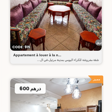
أحريق
CODE: 915
Appartement à louer à la n...
شقة مفروشة للكراء اليومي بمدينة مرتيل،في ال...
مميز
600 درهم