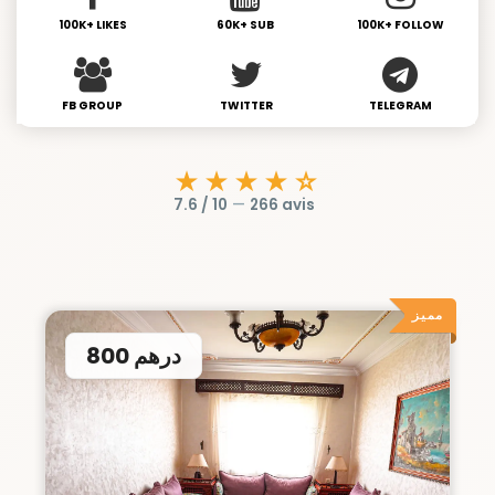
100K+ LIKES
60K+ SUB
100K+ FOLLOW
FB GROUP
TWITTER
TELEGRAM
★★★★☆
7.6 / 10
—
266 avis
مميز
800 درهم