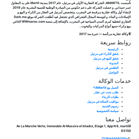
تأسست AMARTIL، الشركة العقارية الأولى في مرتيل، عام 2017 بمدينة Martil على يد المقاول
عمر حمداني, و حصلت الشركة على دعم حكومي من المبادرة الوطنية للتنمية البشرية عام 2019
لإنشاء أول وكالة عقارية مرقمنة في المغرب، وتتخصص أمرتيل في العقار من الكراء و البيع و
الإصلاحات و البناء، و لتوسعة المجال الجغرافي الذي تشتغل فيه أطلقت الشركة موقع Dark.ma
العقاري لتغطية كبرى المدن السياحية في المغرب، بالإضافة إلى منصة WWmaroc.com الخاص
ببيع وكراء جميع أنواع المركبات واليخوت..
وكالة عقارية مرخّصة — خبرة منذ 2017
روابط سريعة
الرئيسية
شقق للكراء في مرتيل
شقق للبيع في مرتيل
المدونة
الطقس في مرتيل
التواصل
خدمات الوكالة
العمل مع AMartil®
طلب بحث عن عقار
طلبات الزبناء
مواقيت الصلاة في مرتيل
رسوم الخدمة
سياسة الخصوصية
تواصل معنا
Av La Marche Verte, Immeuble Al Massira el khadra, Etage 1, App N 6, martil
93150
+212644409300