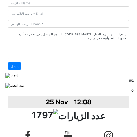
إرسال
152
0
25 Nov - 12:08
1797