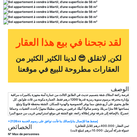
لقد نجحنا في بيع هذا العقار
لكن, لاتقلق 😎 لدينا الكثير الكثير من
العقارات مطروحة للبيع في موقعنا
الوصف
فرصة رائعة لامتلاك شقة بتصميم حديث في الطابق الثالث من عمارة آمنة مجهزة بكاميرات مراقبة
وإدارة محترفة برسوم سنوية رمزية قدرها 1200 درهم فقط. العمارة مكونة من ثلاث طوابق، كل
طابق يحتوي على أربع شقق، مما يوفر الخصوصية والهدوء للسكان. الشقة محفظة قانونيًا وتبلغ
مساحتها 56 مترًا مربعًا، وتضم صالونًا أنيقًا، غرفتين مريحتين، مطبخًا مجهزًا بأحدث التقنيات، وحمامًا
عصريًا، بالإضافة إلى شرفة توفر إطلالة رائعة، تقع الشقة في موقع استراتيجي قريب من جميع المرا
+2126xx إضغط هنا للإتصال بنا
بإتصالك بنا فأنت توافق على رسوم الخدمة
الخصائص
ثمن العقار:
400.000 درهم
(قابل للنقاش)
عمولة شركة أمرتيل:
10.000 درهم
(مبلغ ثابت)
N° Max de personnes