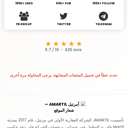
100K+ LIKES
60K+ SUB
100K+ FOLLOW
FB GROUP
TWITTER
TELEGRAM
★★★★★
9.7 / 10
—
425 avis
حدث خطأ في تحميل المنتجات المشابهة. يرجى المحاولة مرة أخرى.
تأسست AMARTIL، الشركة العقارية الأولى في مرتيل، عام 2017 بمدينة
Martil على يد المقاول عمر حمداني, و حصلت الشركة على دعم حكومي