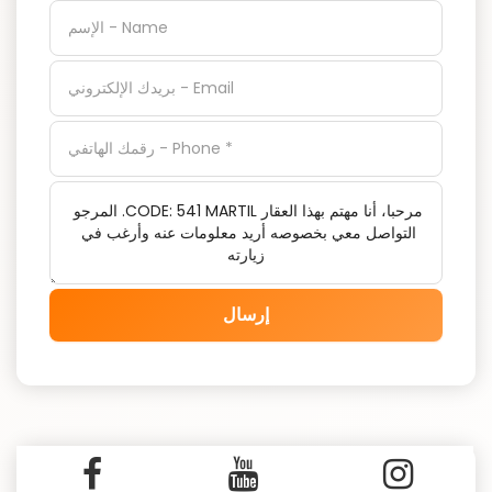
إرسال