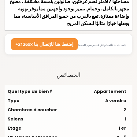
مساحتها 97متر تضم غرفتين، صالونين بلمسة مخـتلفة ، مطبخ
مجهز بالكامل، وحمام. تتميز بوجود واجهتين مما يوفر تهوية
وإضاءة ممتازة. تقع بالقرب من جميع المرافق الأساسية، مما
يجعلها خيارًا مثاليًا للسكن المريح
+2126xx إضغط هنا للإتصال بنا
بإتصالك بنا فأنت توافق على رسوم الخدمة
الخصائص
Quel type de bien ?
Appartement
Type
A vendre
Chambres à coucher
2
Salons
1
Étage
1 er