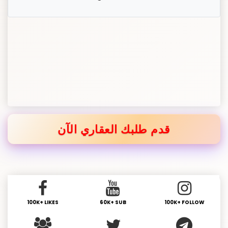
قدم طلبك العقاري الآن
100K+ LIKES
60K+ SUB
100K+ FOLLOW