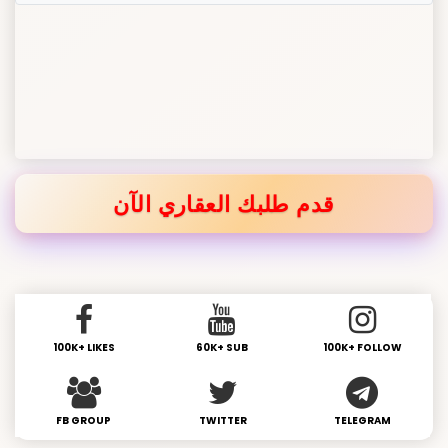
قدم طلبك العقاري الآن
100K+ LIKES
60K+ SUB
100K+ FOLLOW
FB GROUP
TWITTER
TELEGRAM