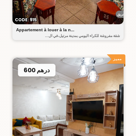
أحريق
CODE: 915
Appartement à louer à la n...
شقة مفروشة للكراء اليومي بمدينة مرتيل،في ال...
مميز
600 درهم