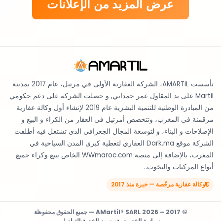
عرض المزيد من الإعلانات
تأسست AMARTIL، الشركة العقارية الأولى في مرتيل، عام 2017 بمدينة
Martil على يد المقاول عمر حمداني, و حصلت الشركة على دعم حكومي
من المبادرة الوطنية للتنمية البشرية عام 2019 لإنشاء أول وكالة عقارية
مرقمنة في المغرب، وتتخصص أمرتيل في العقار من الكراء و البيع و
الإصلاحات و البناء، و لتوسعة المجال الجغرافي الذي تشتغل فيه أطلقت
الشركة موقع Dark.ma العقاري لتغطية كبرى المدن السياحية في
المغرب، بالإضافة إلى منصة WWmaroc.com الخاص ببيع وكراء جميع
أنواع المركبات واليخوت..
وكالة عقارية مرخّصة — خبرة منذ 2017
© 2017 – 2026 AMartil® SARL — جميع الحقوق محفوظة
سياسة الخصوصية
·
رسوم الخدمة
·
التواصل