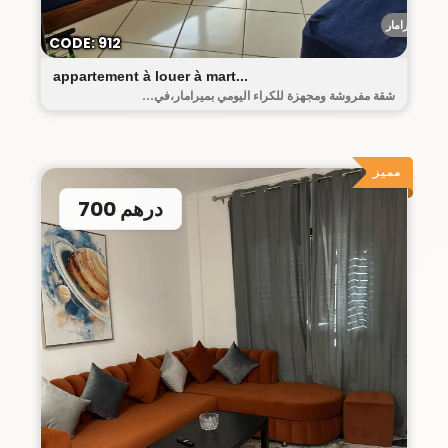
ميرامار
CODE: 912
appartement à louer à mart...
شقة مفروشة ومجهزة للكراء اليومي بميرامار،في...
مميز
700 درهم