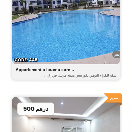
الكورنيش
CODE: 445
Appartement à louer à corn...
شقة للكراء اليومي بكورنيش مدينة مرتيل في إق...
مميز
500 درهم