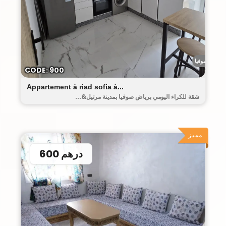
رياض صوفيا
CODE: 900
Appartement à riad sofia à...
شقة للكراء اليومي برياض صوفيا بمدينة مرتيل&...
مميز
600 درهم