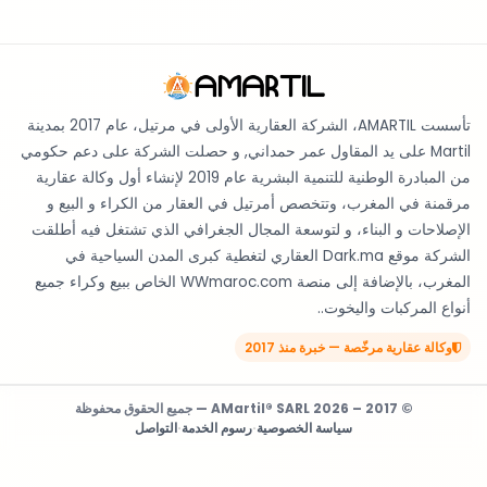
تأسست AMARTIL، الشركة العقارية الأولى في مرتيل، عام 2017 بمدينة
Martil على يد المقاول عمر حمداني, و حصلت الشركة على دعم حكومي
من المبادرة الوطنية للتنمية البشرية عام 2019 لإنشاء أول وكالة عقارية
مرقمنة في المغرب، وتتخصص أمرتيل في العقار من الكراء و البيع و
الإصلاحات و البناء، و لتوسعة المجال الجغرافي الذي تشتغل فيه أطلقت
الشركة موقع Dark.ma العقاري لتغطية كبرى المدن السياحية في
المغرب، بالإضافة إلى منصة WWmaroc.com الخاص ببيع وكراء جميع
أنواع المركبات واليخوت..
وكالة عقارية مرخّصة — خبرة منذ 2017
© 2017 – 2026 AMartil® SARL — جميع الحقوق محفوظة
سياسة الخصوصية
·
رسوم الخدمة
·
التواصل