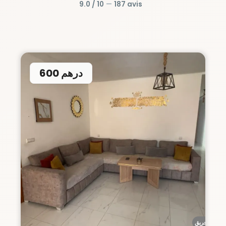
9.0 / 10
—
187 avis
600 درهم
أحريق