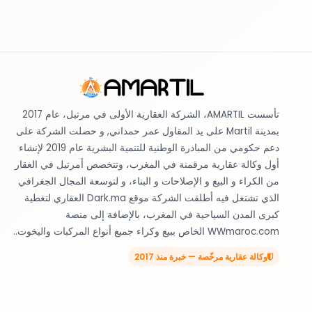
تأسست AMARTIL، الشركة العقارية الأولى في مرتيل، عام 2017
بمدينة Martil على يد المقاول عمر حمداني, و حصلت الشركة على
دعم حكومي من المبادرة الوطنية للتنمية البشرية عام 2019 لإنشاء
أول وكالة عقارية مرقمنة في المغرب، وتتخصص أمرتيل في العقار
من الكراء و البيع و الإصلاحات و البناء، و لتوسعة المجال الجغرافي
الذي تشتغل فيه أطلقت الشركة موقع Dark.ma العقاري لتغطية
كبرى المدن السياحية في المغرب، بالإضافة إلى منصة
WWmaroc.com الخاص ببيع وكراء جميع أنواع المركبات واليخوت..
وكالة عقارية مرخّصة — خبرة منذ 2017