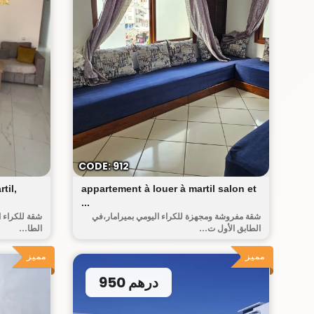
أحريق
CODE: 912
til,
appartement à louer à martil salon et
...
شقة مفروشة ومجهزة للكراء اليومي بميرامار،في
شقة للكراء ا
الطابق الأول ت...
الطا...
مميز
مميز
950 درهم