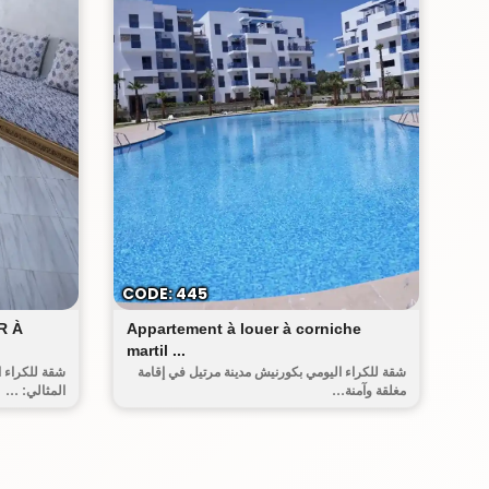
أحريق
CODE: 445
R À
Appartement à louer à corniche
martil ...
شقة للكراء اليومي بكورنيش مدينة مرتيل في إقامة
شقة للكراء ا
مغلقة وآمنة...
المثالي: ...