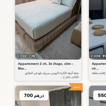
ض صوفيا
CODE: 736
CODE: 9
Appartement 2 ch, 3e étage, clim –
Appartem
Mar...
ch...
إقامة مغلقة
شقة أنيقة للكراء اليومي بمرتيل تقع في الطابق
الثالث داخل إ...
مميز
700 درهم