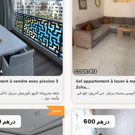
الكورنيش
ريا
14
CODE: 913
ent à vendre avec piscine 3
bel appartement à louer à mar
2cha...
ليومي بمدينة مرتيل حي أحريق، تقع في
شقة مفروشة للبيع بكورنيش مرتيل داخل 
وآمنة، مح...
مميز
600 درهم
550 درهم