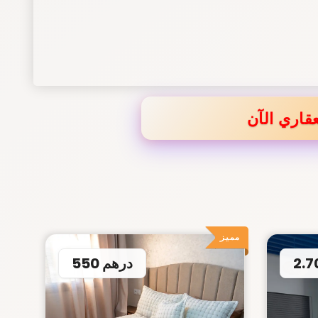
قاري الآن
مميز
550 درهم