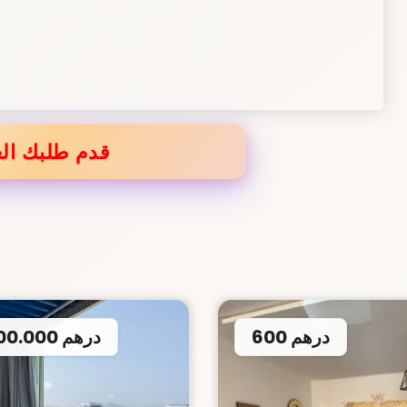
قدم طلبك الع
600 درهم
2.700.000 درهم