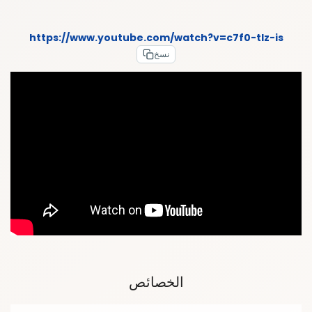
https://www.youtube.com/watch?v=c7f0-tlz-is
نسخ
الخصائص