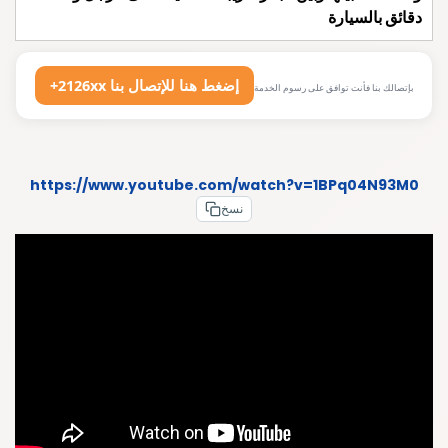
دقائق بالسيارة
+2126xx إضغط هنا للإتصال بنا
بإتصالك بنا فأنت توافق على رسوم الخدمة
https://www.youtube.com/watch?v=1BPq04N93M0
نسخ