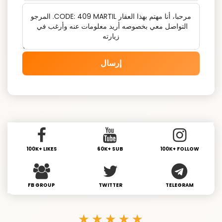
إرسال
100K+ LIKES
60K+ SUB
100K+ FOLLOW
FB GROUP
TWITTER
TELEGRAM
★★★★★