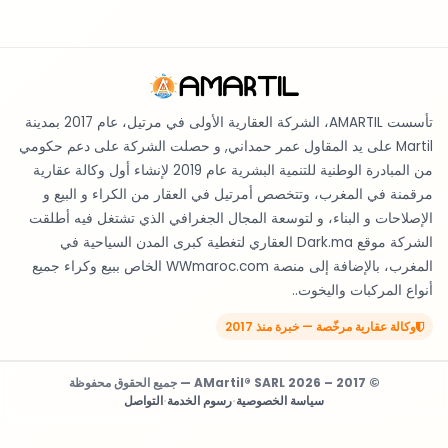
تأسست AMARTIL، الشركة العقارية الأولى في مرتيل، عام 2017 بمدينة
Martil على يد المقاول عمر حمداني, و حصلت الشركة على دعم حكومي
من المبادرة الوطنية للتنمية البشرية عام 2019 لإنشاء أول وكالة عقارية
مرقمنة في المغرب، وتتخصص أمرتيل في العقار من الكراء و البيع و
الإصلاحات و البناء، و لتوسعة المجال الجغرافي الذي تشتغل فيه أطلقت
الشركة موقع Dark.ma العقاري لتغطية كبرى المدن السياحية في
المغرب، بالإضافة إلى منصة WWmaroc.com الخاص ببيع وكراء جميع
أنواع المركبات واليخوت..
وكالة عقارية مرخّصة — خبرة منذ 2017
© 2017 – 2026 AMartil® SARL — جميع الحقوق محفوظة
سياسة الخصوصية
·
رسوم الخدمة
·
التواصل