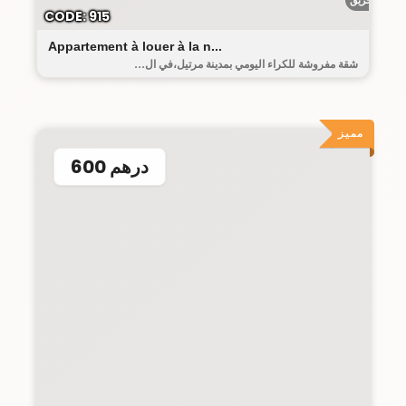
أحريق
CODE: 915
Appartement à louer à la n...
شقة مفروشة للكراء اليومي بمدينة مرتيل،في ال...
مميز
600 درهم