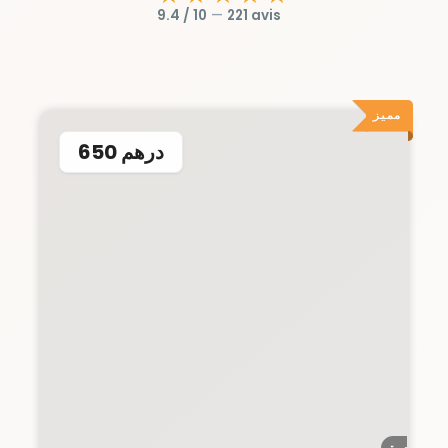
9.4 / 10
—
221 avis
مميز
650 درهم