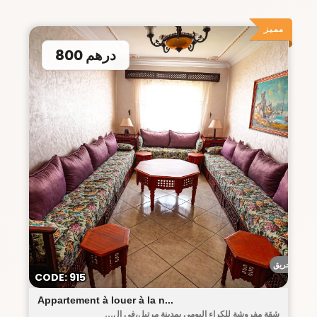
مميز
800 درهم
أحريق
CODE: 915
Appartement à louer à la n...
شقة مفروشة للكراء اليومي بمدينة مرتيل،في ال...