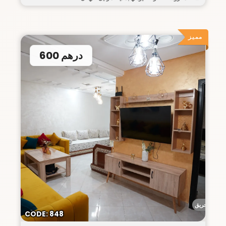
مميز
600 درهم
أحريق
CODE: 848