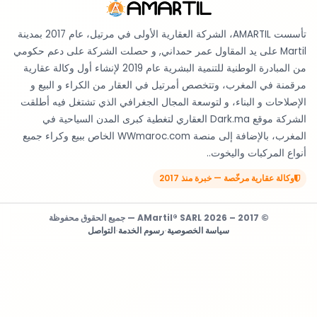
تأسست AMARTIL، الشركة العقارية الأولى في مرتيل، عام 2017 بمدينة
Martil على يد المقاول عمر حمداني, و حصلت الشركة على دعم حكومي
من المبادرة الوطنية للتنمية البشرية عام 2019 لإنشاء أول وكالة عقارية
مرقمنة في المغرب، وتتخصص أمرتيل في العقار من الكراء و البيع و
الإصلاحات و البناء، و لتوسعة المجال الجغرافي الذي تشتغل فيه أطلقت
الشركة موقع Dark.ma العقاري لتغطية كبرى المدن السياحية في
المغرب، بالإضافة إلى منصة WWmaroc.com الخاص ببيع وكراء جميع
أنواع المركبات واليخوت..
وكالة عقارية مرخّصة — خبرة منذ 2017
© 2017 – 2026 AMartil® SARL — جميع الحقوق محفوظة
سياسة الخصوصية
·
رسوم الخدمة
·
التواصل