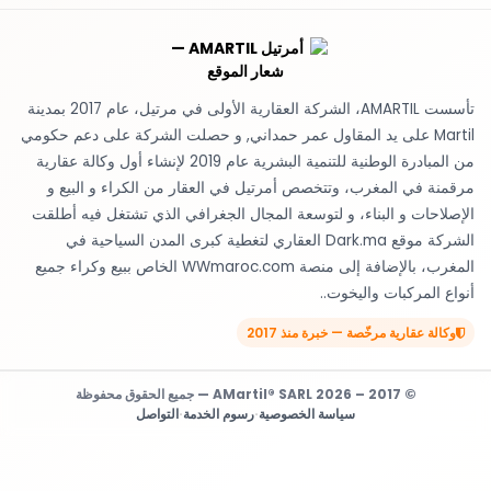
تأسست AMARTIL، الشركة العقارية الأولى في مرتيل، عام 2017 بمدينة
Martil على يد المقاول عمر حمداني, و حصلت الشركة على دعم حكومي
من المبادرة الوطنية للتنمية البشرية عام 2019 لإنشاء أول وكالة عقارية
مرقمنة في المغرب، وتتخصص أمرتيل في العقار من الكراء و البيع و
الإصلاحات و البناء، و لتوسعة المجال الجغرافي الذي تشتغل فيه أطلقت
الشركة موقع Dark.ma العقاري لتغطية كبرى المدن السياحية في
المغرب، بالإضافة إلى منصة WWmaroc.com الخاص ببيع وكراء جميع
أنواع المركبات واليخوت..
وكالة عقارية مرخّصة — خبرة منذ 2017
© 2017 – 2026 AMartil® SARL — جميع الحقوق محفوظة
سياسة الخصوصية
·
رسوم الخدمة
·
التواصل