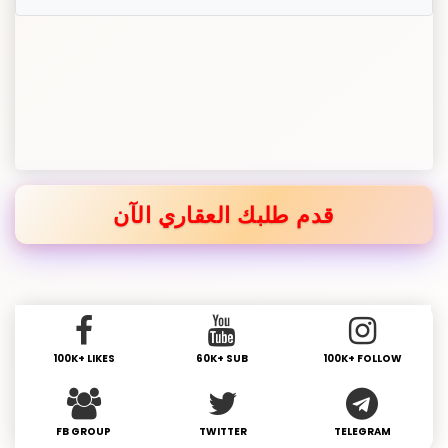
قدم طلبك العقاري الآن
100K+ LIKES
60K+ SUB
100K+ FOLLOW
FB GROUP
TWITTER
TELEGRAM