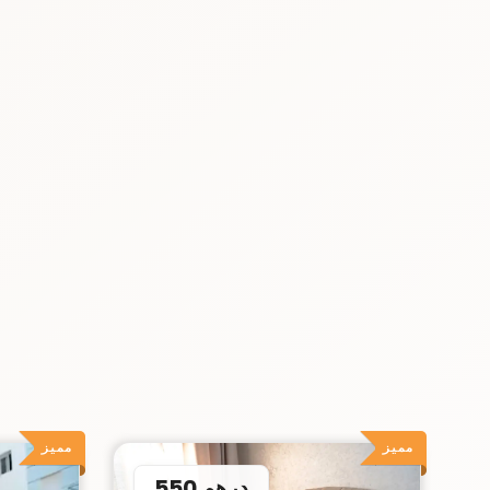
مميز
مميز
550 درهم