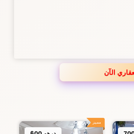
قاري الآن
مميز
600 درهم