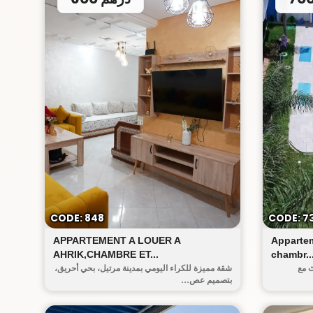
أحريق
CODE: 848
CODE: 7
APPARTEMENT A LOUER A
Appartem
AHRIK,CHAMBRE ET...
chambr..
ث مع
شقة مميزة للكراء اليومي بمدينة مرتيل، بحي أحريق،
بتصميم عص...