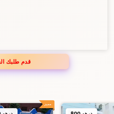
قدم طلبك الع
مميز
800 درهم
700 درهم