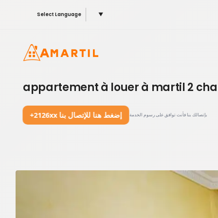
Select Language
▼
appartement à louer à martil 2 cha
+2126xx إضغط هنا للإتصال بنا
بإتصالك بنا فأنت توافق على رسوم الخدمة