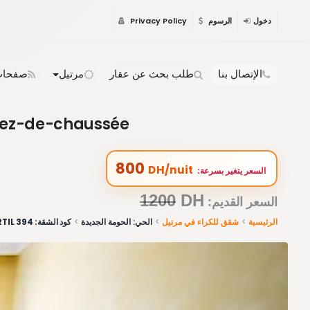
دخول
الرسوم
Privacy Policy
الإتصال بنا
طلب بحث عن عقار
مرتيل
صفحات 
s Rez-de-chaussée
800
DH/nuit
:السعر يتغير بسرعة
1200
DH
:السعر القديم
الرئيسية
شقق للكراء في مرتيل
الحي: الحومة الجديدة
كود الشقة: 394 MARTIL