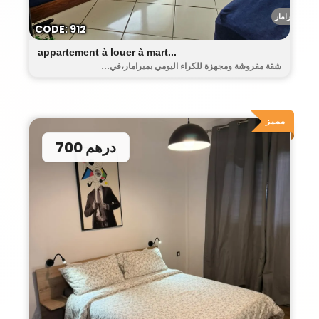
ميرامار
CODE: 912
appartement à louer à mart...
شقة مفروشة ومجهزة للكراء اليومي بميرامار،في...
مميز
700 درهم