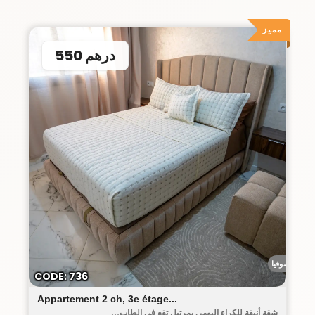
مميز
550 درهم
رياض صوفيا
CODE: 736
Appartement 2 ch, 3e étage...
شقة أنيقة للكراء اليومي بمرتيل تقع في الطاب...