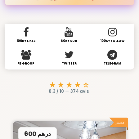
100K+ LIKES
60K+ SUB
100K+ FOLLOW
FB GROUP
TWITTER
TELEGRAM
★★★★☆
8.3 / 10
—
374 avis
مميز
600 درهم