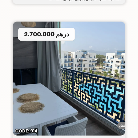
2.700.000 درهم
الكورنيش
CODE: 914